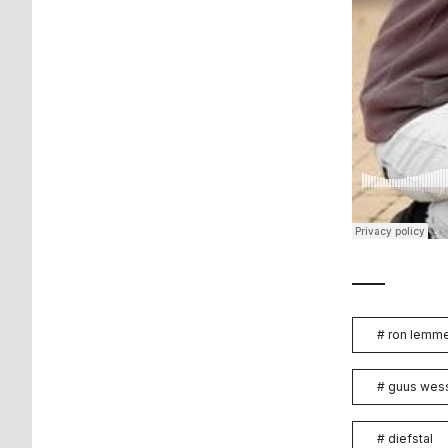
#
ron lemm
#
guus wess
#
diefstal