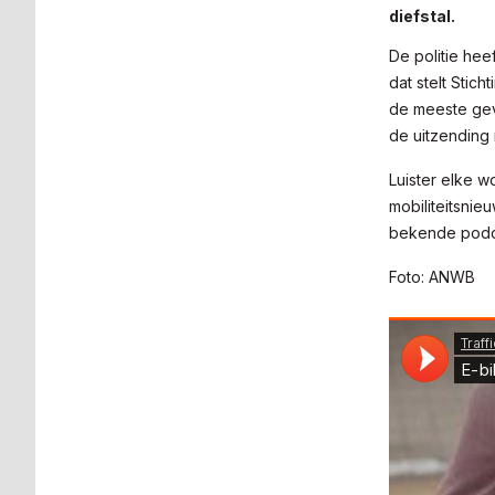
diefstal.
De politie he
dat stelt Stich
de meeste gev
de uitzending 
Luister elke w
mobiliteitsnie
bekende podca
Foto: ANWB