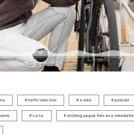
ens
#
traffic radio live!
#
e-bike
#
podcast
elink
#
s.a.f.e.
#
stichting aanpak fiets en e-bikediefst