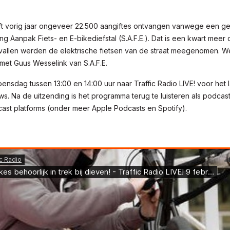
eft vorig jaar ongeveer 22.500 aangiftes ontvangen vanwege een ge
ting Aanpak Fiets- en E-bikediefstal (S.A.F.E.). Dat is een kwart meer 
allen werden de elektrische fietsen van de straat meegenomen. W
met Guus Wesselink van S.A.F.E.
oensdag tussen 13:00 en 14:00 uur naar Traffic Radio LIVE! voor het l
uws. Na de uitzending is het programma terug te luisteren als podcast 
st platforms (onder meer Apple Podcasts en Spotify).