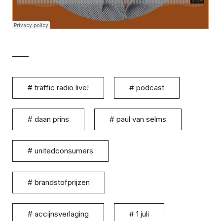
#
traffic radio live!
#
podcast
#
daan prins
#
paul van selms
#
unitedconsumers
#
brandstofprijzen
#
accijnsverlaging
#
1 juli