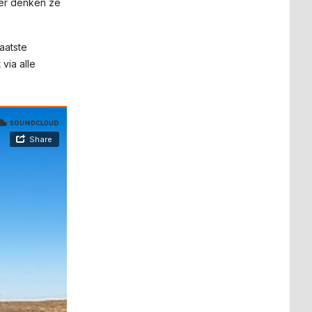
eer denken ze
aatste
via alle