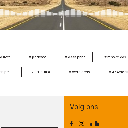
o live!
#
podcast
#
daan prins
#
renske cox
an pel
#
zuid-afrika
#
wereldreis
#
4x4electr
Volg ons