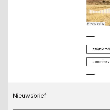
#
traffic radi
#
maarten v
Nieuwsbrief