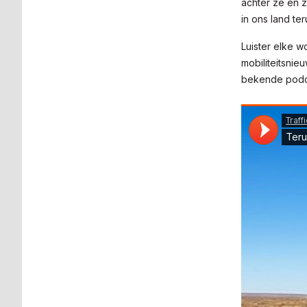
achter ze en 
in ons land t
Luister elke w
mobiliteitsnie
bekende podca