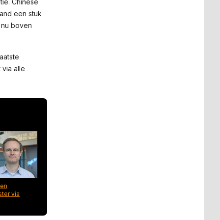
tie. Chinese
tand een stuk
d nu boven
aatste
via alle