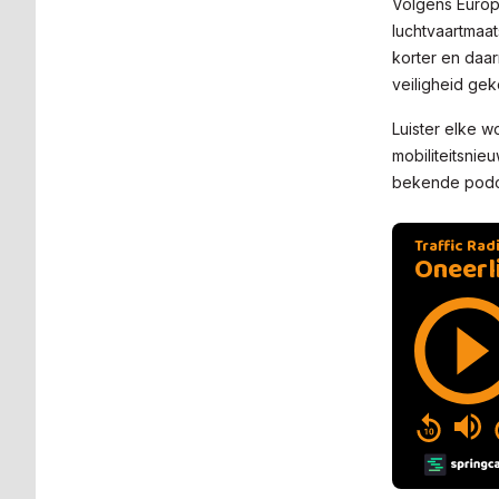
Volgens Europe
luchtvaartmaat
korter en daa
veiligheid ge
Luister elke w
mobiliteitsnie
bekende podca