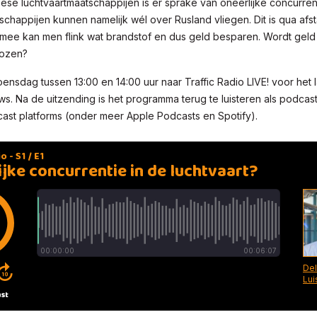
se luchtvaartmaatschappijen is er sprake van oneerlijke concurren
schappijen kunnen namelijk wél over Rusland vliegen. Dit is qua afs
rmee kan men flink wat brandstof en dus geld besparen. Wordt gel
kozen?
oensdag tussen 13:00 en 14:00 uur naar Traffic Radio LIVE! voor het l
uws. Na de uitzending is het programma terug te luisteren als podcast 
st platforms (onder meer Apple Podcasts en Spotify).