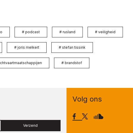
io
#
podcast
#
rusland
#
veiligheid
#
joris melkert
#
stefan tissink
uchtvaartmaatschappijen
#
brandstof
Volg ons
Verzend