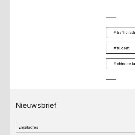
#
traffic rad
#
tu delft
#
chinese l
Nieuwsbrief