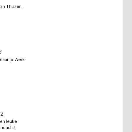
ijn Thissen,
?
 naar je Werk
22
een leuke
andacht!