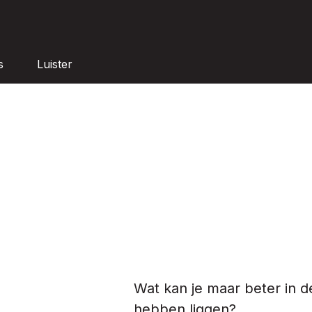
s
Luister
Wat kan je maar beter in d
hebben liggen?