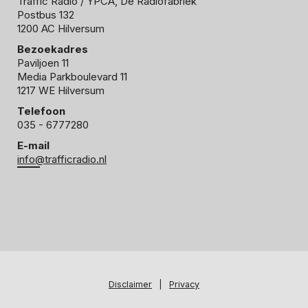
Traffic Radio
/ YPCA, De Radiofabriek
Postbus 132
1200 AC Hilversum
Bezoekadres
Paviljoen 11
Media Parkboulevard 11
1217 WE Hilversum
Telefoon
035 - 6777280
E-mail
info@trafficradio.nl
Disclaimer
|
Privacy