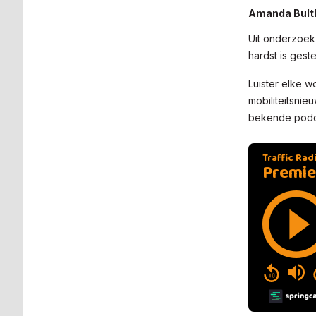
Amanda Bulthu
Uit onderzoek
hardst is gest
Luister elke w
mobiliteitsnie
bekende podca