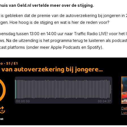
is van Geld.nl vertelde meer over de stijging.
 is gebleken dat de premie van de autoverzekering bij jongeren in 
egen. Hoe hoog is de stijging en wat is hier de reden voor?
oensdag tussen 13:00 en 14:00 uur naar Traffic Radio LIVE! voor het l
uws. Na de uitzending is het programma terug te luisteren als podcast 
st platforms (onder meer Apple Podcasts en Spotify).