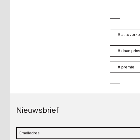
#
autoverze
#
daan prin
#
premie
Nieuwsbrief