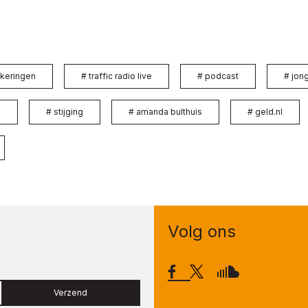
keringen
#
traffic radio live
#
podcast
#
jon
s
#
stijging
#
amanda bulthuis
#
geld.nl
Volg ons
Verzend